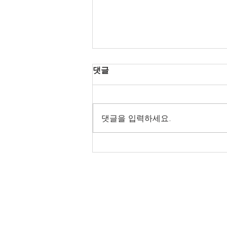
댓글
댓글을 입력하세요.
강릉휴게텔과 건마의 차이
강릉휴게텔는 최고의 휴게텔 정보를 소
고객센터