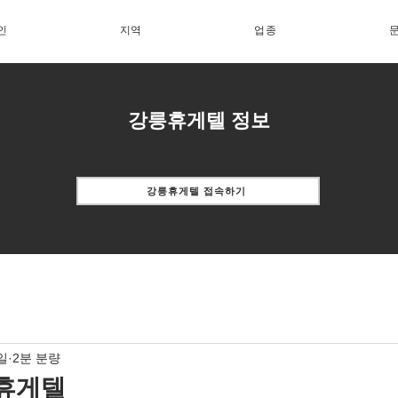
인
지역
업종
강릉휴게텔 정보
강릉휴게텔 접속하기
일
2분 분량
 휴게텔